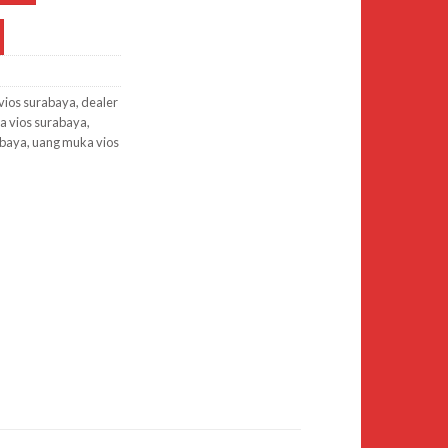
 vios surabaya
,
dealer
a vios surabaya
,
abaya
,
uang muka vios