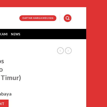
DAFTAR HARGA MEI 2026
KAMI
NEWS
os
o
 Timur)
abaya
DIT