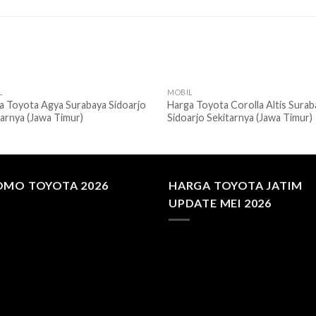
L
MOBIL
a Toyota Agya Surabaya Sidoarjo
Harga Toyota Corolla Altis Surab
tarnya (Jawa Timur)
Sidoarjo Sekitarnya (Jawa Timur)
OMO TOYOTA 2026
HARGA TOYOTA JATIM
UPDATE MEI 2026