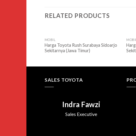
RELATED PRODUCTS
MOBIL
MOBI
Harga Toyota Rush Surabaya Sidoarjo
Harg
Sekitarnya (Jawa Timur)
Seki
SALES TOYOTA
PR
Indra Fawzi
Sales Executive