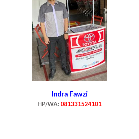
Indra Fawzi
HP/WA:
081331524101
p vios surabaya, dealer vios surabaya, uang muka vios surabaya, cic
a