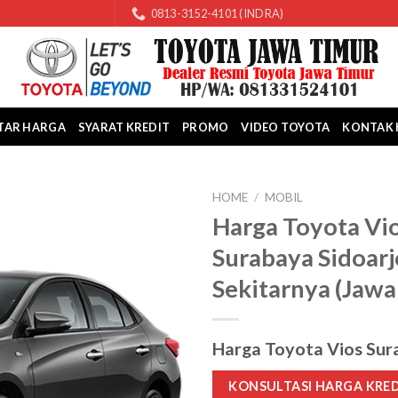
0813-3152-4101 (INDRA)
TAR HARGA
SYARAT KREDIT
PROMO
VIDEO TOYOTA
KONTAK 
HOME
/
MOBIL
Harga Toyota Vi
Surabaya Sidoarj
Sekitarnya (Jawa
Harga Toyota Vios Sur
KONSULTASI HARGA KRE