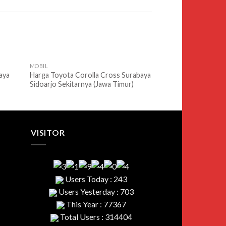
MOBIL
MOBIL
aya
Harga Toyota Corolla Cross Surabaya
Harga Toyota 86 S
Sidoarjo Sekitarnya (Jawa Timur)
Sekitarnya (Jawa T
VISITOR
Users Today : 243
Users Yesterday : 703
This Year : 77367
Total Users : 314404