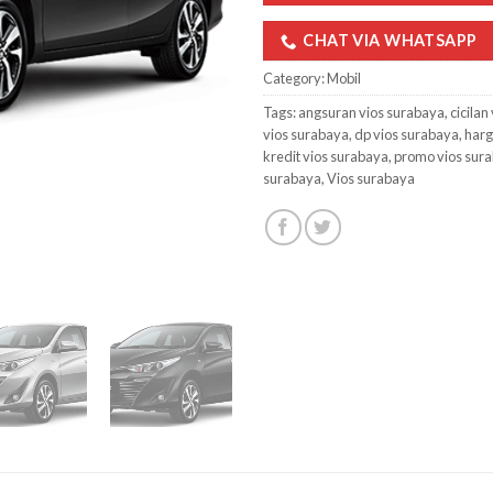
CHAT VIA WHATSAPP
Category:
Mobil
Tags:
angsuran vios surabaya
,
cicilan
vios surabaya
,
dp vios surabaya
,
harg
kredit vios surabaya
,
promo vios sur
surabaya
,
Vios surabaya